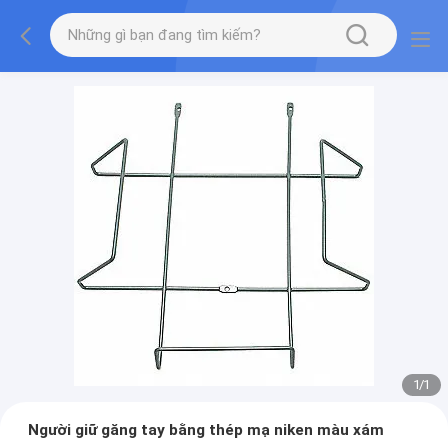
1
/
1
Người giữ găng tay bằng thép mạ niken màu xám