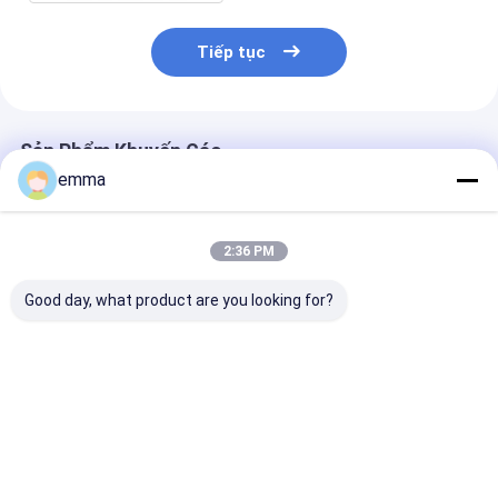
Tiếp tục
Sản Phẩm Khuyến Cáo
emma
2:36 PM
Good day, what product are you looking for?
Hộp Đựng Đồ Bằng
Hộp nhựa lớn trong
Tùy chỉnh hộp
Acrylic Hiện Đại cho
suốt để đóng gói và
Acrylic với nắ
Văn Phòng & Bàn
lưu trữ Hộp nhựa
màn hình hiển 
Làm Việc Phòng Tắm
trong suốt để đóng
ràng nhựa hìn
gói
vuông
Giá tốt nhất
Giá tốt nhất
Giá tốt n