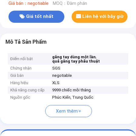
Giá bán：negotiable
MOQ：Đàm phán
Giá tốt nhất
Liên hệ với bây giờ
Mô Tả Sản Phẩm
,
găng tay dùng một lần
Điểm nổi bật
quả găng tay phẫu thuật
Chứng nhận
SGS
Giá bán
negotiable
Hàng hiệu
XLS
Khả năng cung cấp
9999 chiếc mỗi tháng
Nguồn gốc
Phúc Kiến, Trung Quốc
Xem thêm