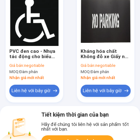
PVC đen cao - Nhựa
Kháng hóa chất
tác động cho biểu
Không đỗ xe Giấy nến
tượng điểm chấp của
bằng nhựa Đánh dấu
Giá bán:
negotiable
Giá bán:
negotiable
xe lăn
giao thông bền
MOQ:
Đàm phán
MOQ:
Đàm phán
Nhận giá mới nhất
Nhận giá mới nhất
Liên hệ với bây giờ
Liên hệ với bây giờ
Tiết kiệm thời gian của bạn
Hãy để chúng tôi liên hệ với sản phẩm tốt
nhất với bạn.