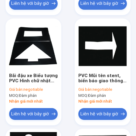
Liên hệ với bây giờ
Liên hệ với bây giờ
Bãi đậu xe Biểu tượng
PVC Mũi tên stent,
PVC Hình chữ nhật
biển báo giao thông
cho biểu tượng Mark
Stipes chỉ đường cho
Giá bán:
negotiable
Giá bán:
negotiable
In Spurt Vẽ
bãi đậu xe
MOQ:
Đàm phán
MOQ:
Đàm phán
Nhận giá mới nhất
Nhận giá mới nhất
Liên hệ với bây giờ
Liên hệ với bây giờ