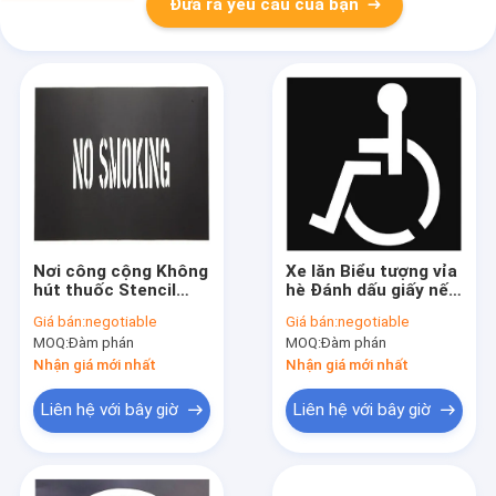
Đưa ra yêu cầu của bạn
Nơi công cộng Không
Xe lăn Biểu tượng vỉa
hút thuốc Stencil
hè Đánh dấu giấy nến
Không hút thuốc Dấu
Nơi công cộng Tái sử
Giá bán:
negotiable
Giá bán:
negotiable
hiệu Thư nhựa Stencil
dụng Sơn Spurt
MOQ:
Đàm phán
MOQ:
Đàm phán
Tùy chỉnh
Nhận giá mới nhất
Nhận giá mới nhất
Liên hệ với bây giờ
Liên hệ với bây giờ