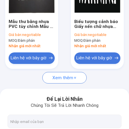
Về chúng tôi
Tham quan nhà máy
Mẫu thư bằng nhựa
Biểu tượng cảnh báo
PVC tùy chỉnh Mẫu vẽ
Giấy nến chữ nhựa
Kiểm soát chất lượng
không độc hại cho
tùy chỉnh Chất liệu
Giá bán:
negotiable
Giá bán:
negotiable
nơi công cộng
PVC Màu đen Không
MOQ:
Đàm phán
MOQ:
Đàm phán
độc hại
Liên hệ chúng tôi
Nhận giá mới nhất
Nhận giá mới nhất
Yêu cầu báo giá
Liên hệ với bây giờ
Liên hệ với bây giờ
Xem thêm
Bước nhựa
Bước phân chồng
Để Lại Lời Nhắn
Chúng Tôi Sẽ Trả Lời Nhanh Chóng
Kẹp găng tay nhựa
Thẻ nhựa an toàn