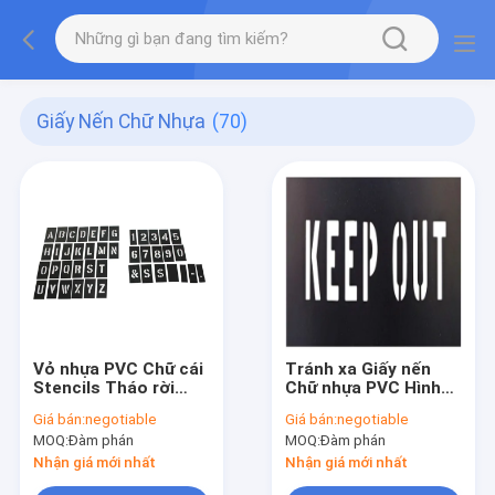
Giấy Nến Chữ Nhựa
(70)
Vỏ nhựa PVC Chữ cái
Tránh xa Giấy nến
Stencils Tháo rời
Chữ nhựa PVC Hình
Khóa liên động Sơn
chữ nhật Chú ý Giấy
Giá bán:
negotiable
Giá bán:
negotiable
Stencil Màu đen
nến Sơn giao thông
MOQ:
Đàm phán
MOQ:
Đàm phán
Nhận giá mới nhất
Nhận giá mới nhất