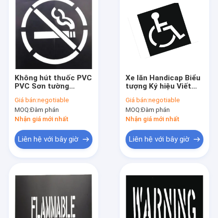
Không hút thuốc PVC
Xe lăn Handicap Biểu
PVC Sơn tường
tượng Ký hiệu Viết
Không dễ phá vỡ Eco
giấy nến Thiết kế đẹp
Giá bán:
negotiable
Giá bán:
negotiable
- Vật liệu thân thiện
AZO - Miễn phí
MOQ:
Đàm phán
MOQ:
Đàm phán
Nhận giá mới nhất
Nhận giá mới nhất
Liên hệ với bây giờ
Liên hệ với bây giờ
Nhà
Các sản phẩm
Chương trình VR