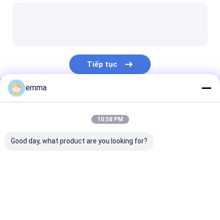
Băng cản nhựa
Trống lót túi
Hộp Acrylic tùy chỉnh
Tiếp tục
Giá đỡ chìa khóa nhựa
emma
Giấy nến chữ nhựa
Danh Mục Của Chúng Tôi
Pallet nhựa xếp chồng
10:58 PM
Các phụ kiện công cụ khác
Good day, what product are you looking for?
Bước nhựa
Bước phân chồng
Kẹp găng tay 