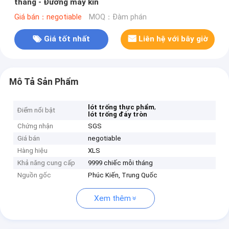
thẳng - Đường may kín
Giá bán：negotiable
MOQ：Đàm phán
Giá tốt nhất
Liên hệ với bây giờ
Mô Tả Sản Phẩm
,
lót trống thực phẩm
Điểm nổi bật
lót trống đáy tròn
Chứng nhận
SGS
Giá bán
negotiable
Hàng hiệu
XLS
Khả năng cung cấp
9999 chiếc mỗi tháng
Nguồn gốc
Phúc Kiến, Trung Quốc
Xem thêm