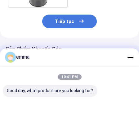
Tiếp tục
Sản Phẩm Khuyến Cáo
emma
10:41 PM
Good day, what product are you looking for?
Bán hàng may sử
Nhà máy bán buôn
Túi lót PE nhự
dụng hóa chất Drum
tùy chỉnh an toàn
phẳng trong s
Liner ẩm chống nhiệt
nhựa 5 15 30 55
trên cuộn chấ
túi niêm phong LDPE
gallon LDPE minh
chống ẩm loại
vật liệu thêm lớp bảo
bạch tròn đáy nhựa
phẩm cho bìa 
Giá tốt nhất
Giá tốt nhất
Giá tốt n
vệ sản phẩm khỏi rò
trống bao bì túi
hóa học ván đ
rỉ
dụng trong siê